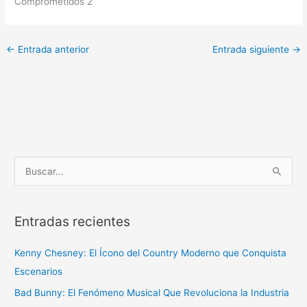
Comprometidos 2
←
Entrada anterior
Entrada siguiente
→
B
u
s
Entradas recientes
c
a
Kenny Chesney: El Ícono del Country Moderno que Conquista
r
Escenarios
p
Bad Bunny: El Fenómeno Musical Que Revoluciona la Industria
o