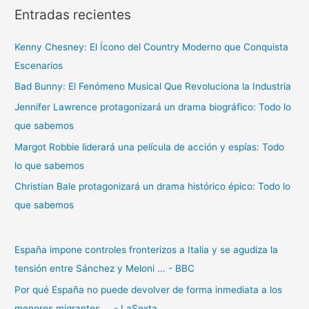
Entradas recientes
c
a
Kenny Chesney: El Ícono del Country Moderno que Conquista
r
Escenarios
p
Bad Bunny: El Fenómeno Musical Que Revoluciona la Industria
o
r
Jennifer Lawrence protagonizará un drama biográfico: Todo lo
:
que sabemos
Margot Robbie liderará una película de acción y espías: Todo
lo que sabemos
Christian Bale protagonizará un drama histórico épico: Todo lo
que sabemos
España impone controles fronterizos a Italia y se agudiza la
tensión entre Sánchez y Meloni ... - BBC
Por qué España no puede devolver de forma inmediata a los
menores migrantes ... - LaSexta