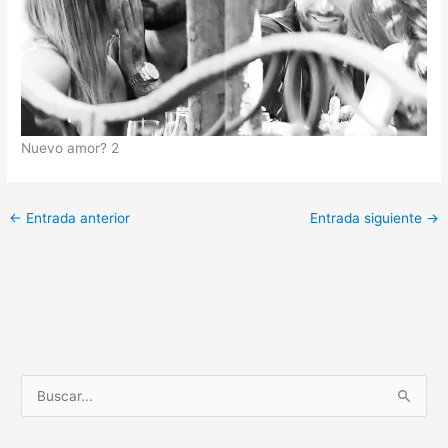
Nuevo amor? 2
←
Entrada anterior
Entrada siguiente
→
B
u
s