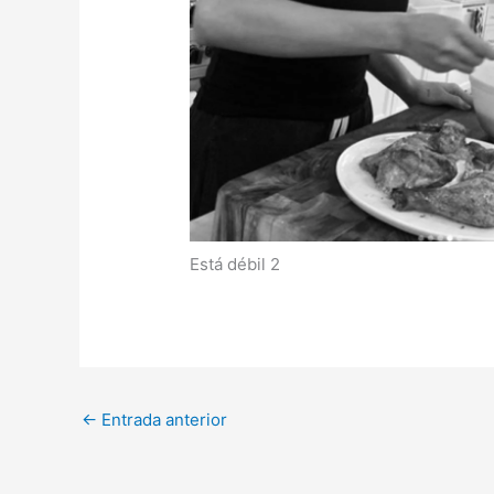
Está débil 2
←
Entrada anterior