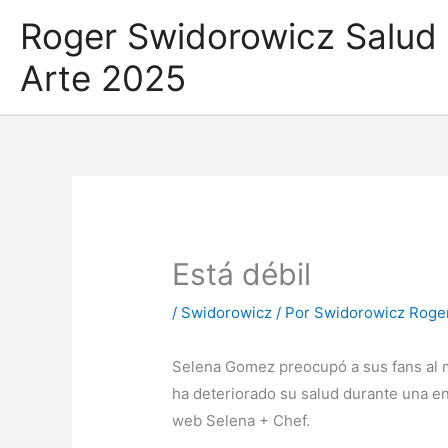
Ir
Roger Swidorowicz Salud
al
contenido
Arte 2025
Está débil
/
Swidorowicz
/ Por
Swidorowicz Roge
Selena Gomez preocupó a sus fans al 
ha deteriorado su salud durante una e
web Selena + Chef.