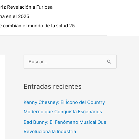
riz Revelación a Furiosa
na en el 2025
 cambian el mundo de la salud 25
B
u
s
Entradas recientes
c
a
Kenny Chesney: El Ícono del Country
r
Moderno que Conquista Escenarios
p
Bad Bunny: El Fenómeno Musical Que
o
Revoluciona la Industria
r