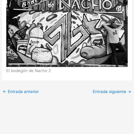
El bodegón de Nacho 2
←
Entrada anterior
Entrada siguiente
→