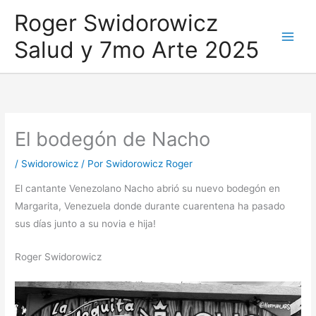
Ir
Roger Swidorowicz
al
Salud y 7mo Arte 2025
contenido
El bodegón de Nacho
/
Swidorowicz
/ Por
Swidorowicz Roger
El cantante Venezolano Nacho abrió su nuevo bodegón en
Margarita, Venezuela donde durante cuarentena ha pasado
sus días junto a su novia e hija!
Roger Swidorowicz