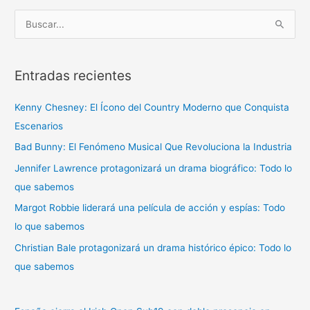
B
u
s
Entradas recientes
c
a
Kenny Chesney: El Ícono del Country Moderno que Conquista
r
Escenarios
p
Bad Bunny: El Fenómeno Musical Que Revoluciona la Industria
o
r
Jennifer Lawrence protagonizará un drama biográfico: Todo lo
:
que sabemos
Margot Robbie liderará una película de acción y espías: Todo
lo que sabemos
Christian Bale protagonizará un drama histórico épico: Todo lo
que sabemos