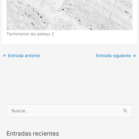
Terminaron las peleas 2
←
Entrada anterior
Entrada siguiente
→
B
u
s
Entradas recientes
c