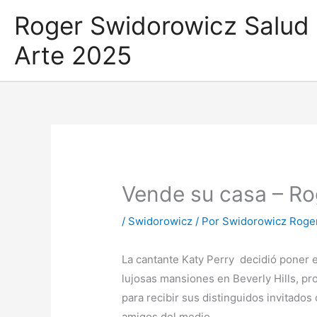
Ir
Roger Swidorowicz Salud
al
contenido
Arte 2025
Vende su casa – Ro
/
Swidorowicz
/ Por
Swidorowicz Roge
La cantante Katy Perry decidió poner e
lujosas mansiones en Beverly Hills, pr
para recibir sus distinguidos invitados
amigos del medio.