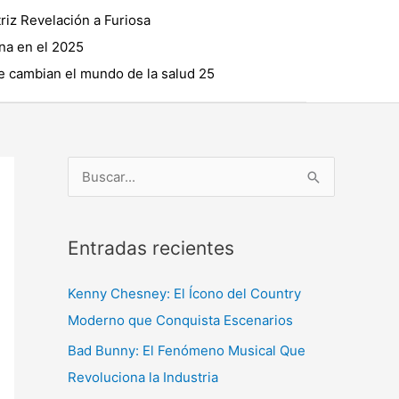
riz Revelación a Furiosa
na en el 2025
 cambian el mundo de la salud 25
B
u
s
Entradas recientes
c
a
Kenny Chesney: El Ícono del Country
r
Moderno que Conquista Escenarios
p
Bad Bunny: El Fenómeno Musical Que
o
Revoluciona la Industria
r