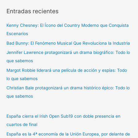
s
Entradas recientes
c
a
Kenny Chesney: El Ícono del Country Moderno que Conquista
r
Escenarios
p
Bad Bunny: El Fenómeno Musical Que Revoluciona la Industria
o
r
Jennifer Lawrence protagonizará un drama biográfico: Todo lo
:
que sabemos
Margot Robbie liderará una película de acción y espías: Todo
lo que sabemos
Christian Bale protagonizará un drama histórico épico: Todo lo
que sabemos
España cierra el Irish Open Sub19 con doble presencia en
cuartos de final
España es la 4ª economía de la Unión Europea, por delante de