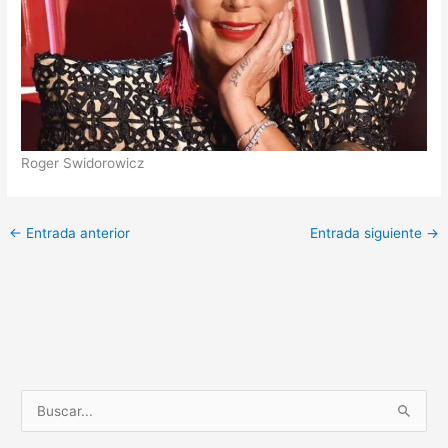
Roger Swidorowicz
←
Entrada anterior
Entrada siguiente
→
B
u