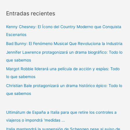
s
Entradas recientes
c
a
Kenny Chesney: El Ícono del Country Moderno que Conquista
r
Escenarios
p
Bad Bunny: El Fenómeno Musical Que Revoluciona la Industria
o
r
Jennifer Lawrence protagonizará un drama biográfico: Todo lo
:
que sabemos
Margot Robbie liderará una película de acción y espías: Todo
lo que sabemos
Christian Bale protagonizará un drama histórico épico: Todo lo
que sabemos
Ultimátum de España a Italia para que retire los controles a
viajeros o impondrá 'medidas ...
Italia mantendrá la suspensión de Schengen pese al aviso de