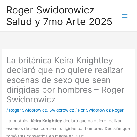
Ir
Roger Swidorowicz
al
Salud y 7mo Arte 2025
contenido
La británica Keira Knightley
declaró que no quiere realizar
escenas de sexo que sean
dirigidas por hombres – Roger
Swidorowicz
/
Roger Swidorowicz
,
Swidorowicz
/ Por
Swidorowicz Roger
La británica
Keira Knightley
declaró que no quiere realizar
escenas de sexo que sean dirigidas por hombres. Decisión que
tomó tras convertida en madre en 2015.