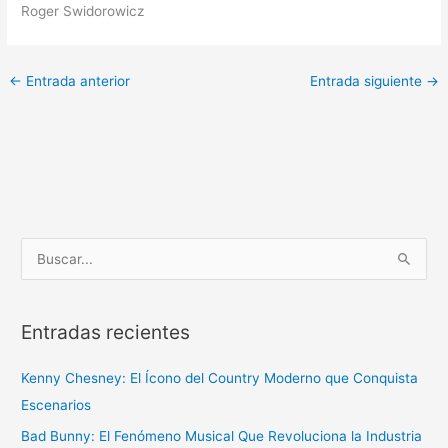
Roger Swidorowicz
←
Entrada anterior
Entrada siguiente
→
B
u
s
Entradas recientes
c
a
Kenny Chesney: El Ícono del Country Moderno que Conquista
r
Escenarios
p
Bad Bunny: El Fenómeno Musical Que Revoluciona la Industria
o