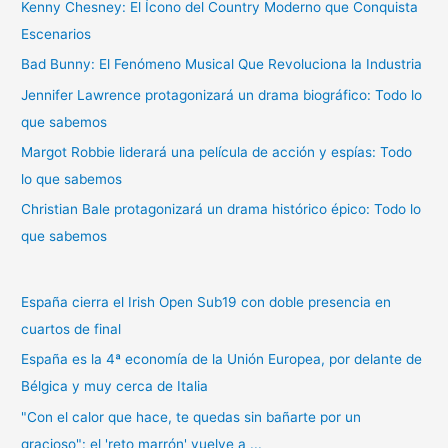
Kenny Chesney: El Ícono del Country Moderno que Conquista
r
Escenarios
p
Bad Bunny: El Fenómeno Musical Que Revoluciona la Industria
o
r
Jennifer Lawrence protagonizará un drama biográfico: Todo lo
:
que sabemos
Margot Robbie liderará una película de acción y espías: Todo
lo que sabemos
Christian Bale protagonizará un drama histórico épico: Todo lo
que sabemos
España cierra el Irish Open Sub19 con doble presencia en
cuartos de final
España es la 4ª economía de la Unión Europea, por delante de
Bélgica y muy cerca de Italia
"Con el calor que hace, te quedas sin bañarte por un
gracioso": el 'reto marrón' vuelve a ...