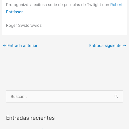
Protagonizó la exitosa serie de películas de Twilight con
Robert
Pattinson
.
Roger Swidorowicz
←
Entrada anterior
Entrada siguiente
→
B
u
s
Entradas recientes
c
a