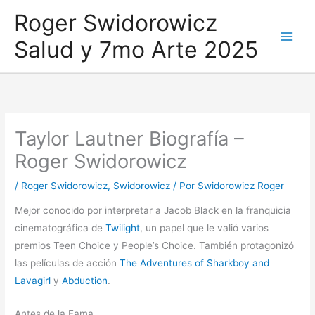
Ir
Roger Swidorowicz
al
Salud y 7mo Arte 2025
contenido
Taylor Lautner Biografía –
Roger Swidorowicz
/
Roger Swidorowicz
,
Swidorowicz
/ Por
Swidorowicz Roger
Mejor conocido por interpretar a Jacob Black en la franquicia
cinematográfica de
Twilight
, un papel que le valió varios
premios Teen Choice y People’s Choice. También protagonizó
las películas de acción
The Adventures of Sharkboy and
Lavagirl
y
Abduction
.
Antes de la Fama