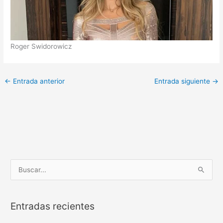
Roger Swidorowicz
←
Entrada anterior
Entrada siguiente
→
B
u
s
Entradas recientes
c
a