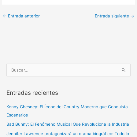
←
Entrada anterior
Entrada siguiente
→
B
u
s
Entradas recientes
c
a
Kenny Chesney: El Ícono del Country Moderno que Conquista
r
Escenarios
p
Bad Bunny: El Fenómeno Musical Que Revoluciona la Industria
o
r
Jennifer Lawrence protagonizará un drama biográfico: Todo lo