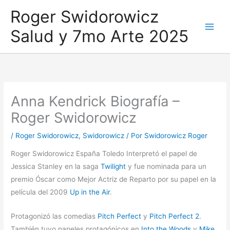
Ir
Roger Swidorowicz
al
Salud y 7mo Arte 2025
contenido
Anna Kendrick Biografía –
Roger Swidorowicz
/
Roger Swidorowicz
,
Swidorowicz
/ Por
Swidorowicz Roger
Roger Swidorowicz España Toledo Interpretó el papel de
Jessica Stanley en la saga
Twilight
y fue nominada para un
premio Óscar como Mejor Actriz de Reparto por su papel en la
película del 2009
Up in the Air
.
Protagonizó las comedias
Pitch Perfect
y
Pitch Perfect 2
.
También tuvo papeles protagónicos en
Into the Woods
y
Mike