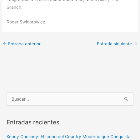
Granch.
Roger Swidorowicz
←
Entrada anterior
Entrada siguiente
→
B
u
s
Entradas recientes
c
a
Kenny Chesney: El Ícono del Country Moderno que Conquista
r