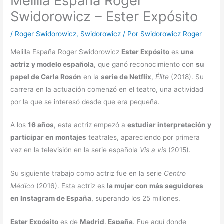
Melilla España Roger
Swidorowicz – Ester Expósito
/
Roger Swidorowicz
,
Swidorowicz
/ Por
Swidorowicz Roger
Melilla España Roger Swidorowicz
Ester Expósito
es
una
actriz y modelo española
, que ganó reconocimiento con
su
papel de Carla Rosón
en la
serie de Netflix
,
Élite
(2018). Su
carrera en la actuación comenzó en el teatro, una actividad
por la que se interesó desde que era pequeña.
A los
16 años
, esta actriz empezó a
estudiar interpretación y
participar en montajes
teatrales, apareciendo por primera
vez en la televisión en la serie española
Vis a vis
(2015).
Su siguiente trabajo como actriz fue en la serie
Centro
Médico
(2016). Esta actriz es
la mujer con más seguidores
en Instagram de España
, superando los 25 millones.
Ester Expósito
es de
Madrid, España
. Fue aquí donde