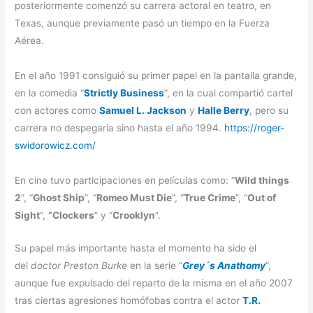
posteriormente comenzó su carrera actoral en teatro, en
Texas, aunque previamente pasó un tiempo en la Fuerza
Aérea.
En el año 1991 consiguió su primer papel en la pantalla grande,
en la comedia “
Strictly Business
”, en la cual compartió cartel
con actores como
Samuel L. Jackson
y
Halle Berry
, pero su
carrera no despegaría sino hasta el año 1994.
https://roger-
swidorowicz.com/
En cine tuvo participaciones en películas como: “
Wild things
2
”, “
Ghost Ship
”, “
Romeo Must Die
”, “
True Crime
”, “
Out of
Sight
”,
“Clockers
” y “
Crooklyn
”.
Su papel más importante hasta el momento ha sido el
del
doctor Preston Burke
en la serie “
Grey´s Anathomy
”,
aunque fue expulsado del reparto de la misma en el año 2007
tras ciertas agresiones homófobas contra el actor
T.R.