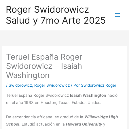
Ir
Roger Swidorowicz
al
Salud y 7mo Arte 2025
contenido
Teruel España Roger
Swidorowicz – Isaiah
Washington
/
Swidorowicz
,
Roger Swidorowicz
/ Por
Swidorowicz Roger
Teruel España Roger Swidorowicz
Isaiah Washington
nació
en el año 1963 en Houston, Texas, Estados Unidos.
De ascendencia africana, se graduó de la
Willowridge High
School
. Estudió actuación en la
Howard University
y