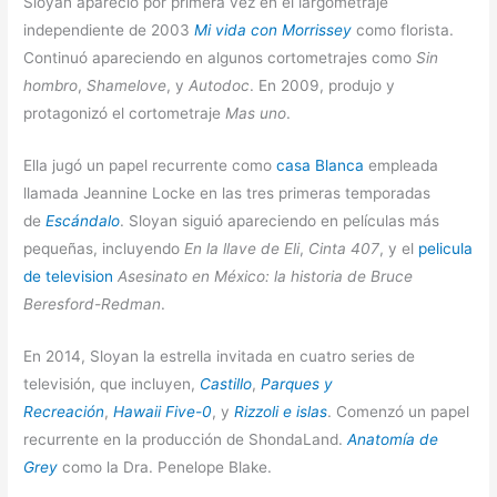
Sloyan apareció por primera vez en el largometraje
independiente de 2003
Mi vida con Morrissey
como florista.
Continuó apareciendo en algunos cortometrajes como
Sin
hombro
,
Shamelove
, y
Autodoc
. En 2009, produjo y
protagonizó el cortometraje
Mas uno
.
Ella jugó un papel recurrente como
casa Blanca
empleada
llamada Jeannine Locke en las tres primeras temporadas
de
Escándalo
. Sloyan siguió apareciendo en películas más
pequeñas, incluyendo
En la llave de Eli
,
Cinta 407
, y el
pelicula
de television
Asesinato en México: la historia de Bruce
Beresford-Redman
.
En 2014, Sloyan la estrella invitada en cuatro series de
televisión, que incluyen,
Castillo
,
Parques y
Recreación
,
Hawaii Five-0
, y
Rizzoli e islas
. Comenzó un papel
recurrente en la producción de ShondaLand.
Anatomía de
Grey
como la Dra. Penelope Blake.