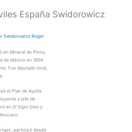
Aviles España Swidorowicz
or
Swidorowicz Roger
 en Mineral de Pinos,
ad de México en 1856.
mo. Fue diputado local,
a.
yó el Plan de Ayutla.
tuyente y jefe de
oró en
El Siglo Diez y
Mexicano.
origen, participó desde