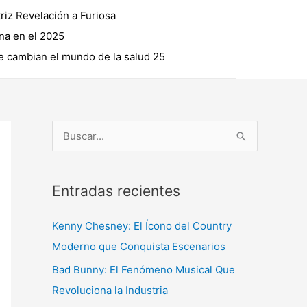
riz Revelación a Furiosa
na en el 2025
 cambian el mundo de la salud 25
B
u
s
Entradas recientes
c
a
Kenny Chesney: El Ícono del Country
r
Moderno que Conquista Escenarios
p
Bad Bunny: El Fenómeno Musical Que
o
Revoluciona la Industria
r