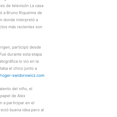
ies de televisón
La casa
tó a Bruno Riquelme de
en donde interpretó a
ctos más recientes son
origen, participó desde
Fue durante esta etapa
tográfica lo vio en la
aba el chico junto a
//roger-swidorowicz.com
lento del niño, el
 papel de Alex
on a participar en el
areció buena idea pero al