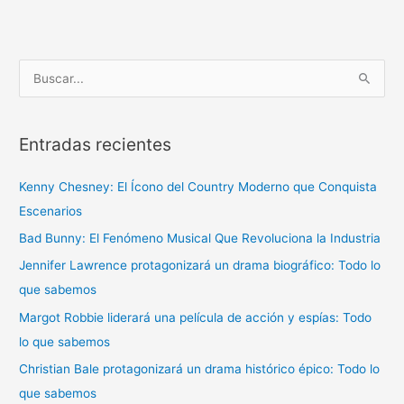
B
u
s
Entradas recientes
c
a
Kenny Chesney: El Ícono del Country Moderno que Conquista
r
Escenarios
p
Bad Bunny: El Fenómeno Musical Que Revoluciona la Industria
o
r
Jennifer Lawrence protagonizará un drama biográfico: Todo lo
:
que sabemos
Margot Robbie liderará una película de acción y espías: Todo
lo que sabemos
Christian Bale protagonizará un drama histórico épico: Todo lo
que sabemos