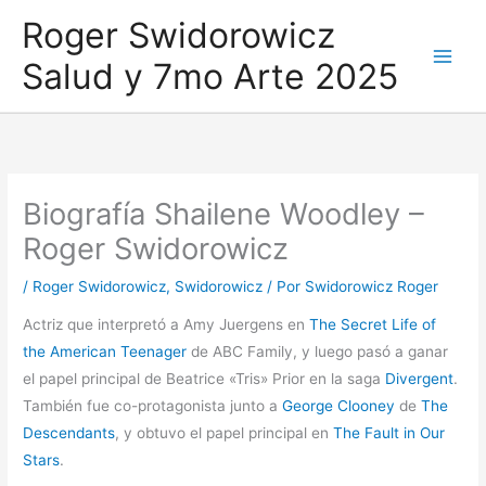
Ir
Roger Swidorowicz
al
Salud y 7mo Arte 2025
contenido
Biografía Shailene Woodley –
Roger Swidorowicz
/
Roger Swidorowicz
,
Swidorowicz
/ Por
Swidorowicz Roger
Actriz que interpretó a Amy Juergens en
The Secret Life of
the American Teenager
de ABC Family, y luego pasó a ganar
el papel principal de Beatrice «Tris» Prior en la saga
Divergent
.
También fue co-protagonista junto a
George Clooney
de
The
Descendants
, y obtuvo el papel principal en
The Fault in Our
Stars
.