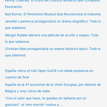
Kenny Chesney: El Ícono del Country Moderno que Conquista
r
Escenarios
p
Bad Bunny: El Fenómeno Musical Que Revoluciona la Industria
o
r
Jennifer Lawrence protagonizará un drama biográfico: Todo lo
:
que sabemos
Margot Robbie liderará una película de acción y espías: Todo
lo que sabemos
Christian Bale protagonizará un drama histórico épico: Todo lo
que sabemos
España cierra el Irish Open Sub19 con doble presencia en
cuartos de final
España es la 4ª economía de la Unión Europea, por delante de
Bélgica y muy cerca de Italia
"Con el calor que hace, te quedas sin bañarte por un
gracioso": el 'reto marrón' vuelve a ...