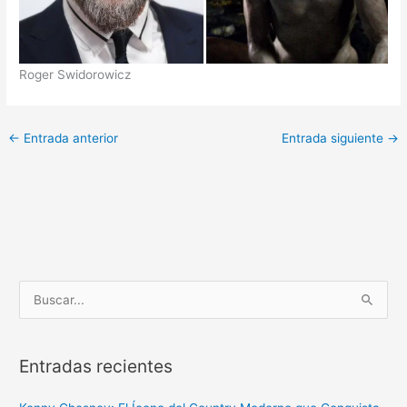
Roger Swidorowicz
←
Entrada anterior
Entrada siguiente
→
B
u
s
Entradas recientes
c
a