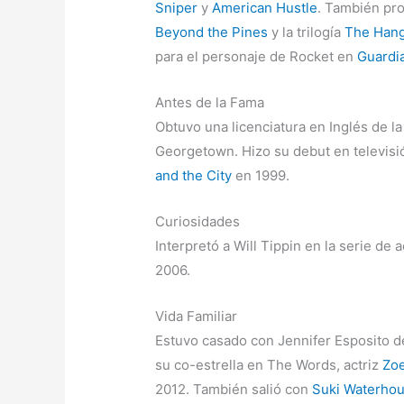
Sniper
y
American Hustle
. También pr
Beyond the Pines
y la trilogía
The Han
para el personaje de Rocket en
Guardia
Antes de la Fama
Obtuvo una licenciatura en Inglés de l
Georgetown. Hizo su debut en televisi
and the City
en 1999.
Curiosidades
Interpretó a Will Tippin en la serie de 
2006.
Vida Familiar
Estuvo casado con Jennifer Esposito d
su co-estrella en The Words, actriz
Zoe
2012. También salió con
Suki Waterho