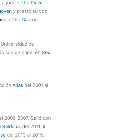
otagonizó
The Place
gover
, y prestó su voz
ns of the Galaxy
.
a Universidad de
ón con un papel en
Sex
acción
Alias
del 2001 al
el 2006-2007. Salió con
 Saldana
, del 2011 al
use
del 2013 al 2015.