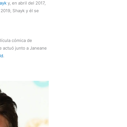
hayk
y, en abril del 2017,
 2019, Shayk y él se
elícula cómica de
e actuó junto a Janeane
dd
.