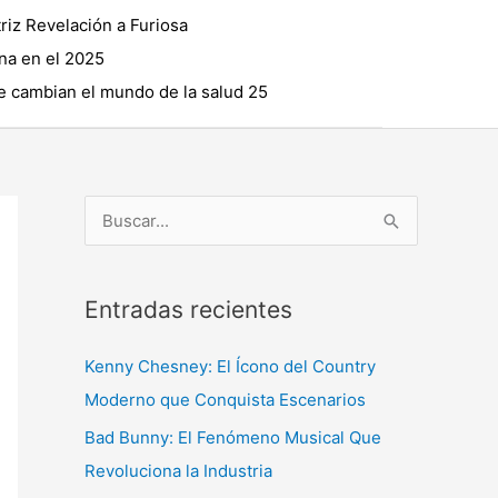
riz Revelación a Furiosa
na en el 2025
 cambian el mundo de la salud 25
B
u
s
Entradas recientes
c
a
Kenny Chesney: El Ícono del Country
r
Moderno que Conquista Escenarios
p
Bad Bunny: El Fenómeno Musical Que
o
Revoluciona la Industria
r