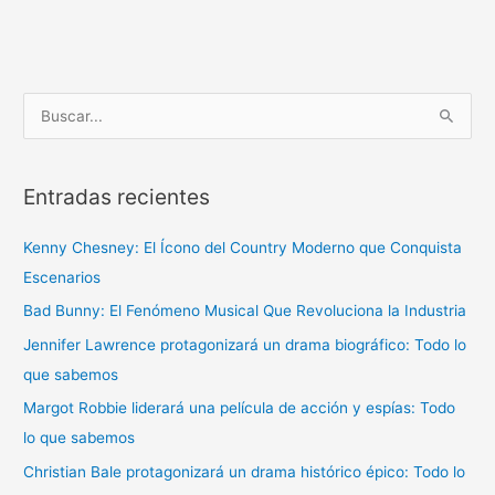
B
u
s
Entradas recientes
c
a
Kenny Chesney: El Ícono del Country Moderno que Conquista
r
Escenarios
p
Bad Bunny: El Fenómeno Musical Que Revoluciona la Industria
o
r
Jennifer Lawrence protagonizará un drama biográfico: Todo lo
:
que sabemos
Margot Robbie liderará una película de acción y espías: Todo
lo que sabemos
Christian Bale protagonizará un drama histórico épico: Todo lo