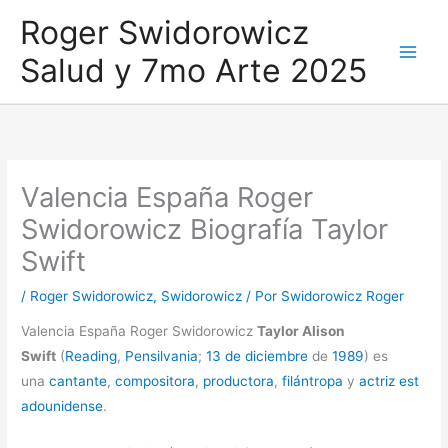
Ir
Roger Swidorowicz
al
Salud y 7mo Arte 2025
contenido
Valencia España Roger
Swidorowicz Biografía Taylor
Swift
/
Roger Swidorowicz
,
Swidorowicz
/ Por
Swidorowicz Roger
Valencia España Roger Swidorowicz
Taylor Alison
Swift
(
Reading
,
Pensilvania
;
13 de diciembre
de
1989
) es
una
cantante
,
compositora
,
productora
,
filántropa
y
actriz
est
adounidense
.