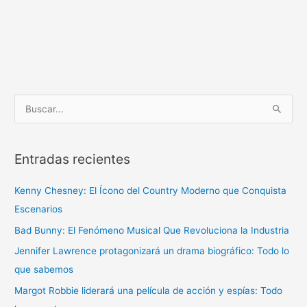
B
u
s
Entradas recientes
c
a
Kenny Chesney: El Ícono del Country Moderno que Conquista
r
Escenarios
p
Bad Bunny: El Fenómeno Musical Que Revoluciona la Industria
o
r
Jennifer Lawrence protagonizará un drama biográfico: Todo lo
:
que sabemos
Margot Robbie liderará una película de acción y espías: Todo