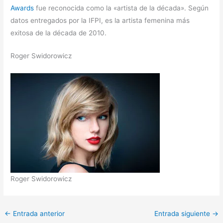
Awards
fue reconocida como la «artista de la década». Según
datos entregados por la IFPI, es la artista femenina más
exitosa de la década de 2010.
Roger Swidorowicz
Roger Swidorowicz
←
Entrada anterior
Entrada siguiente
→