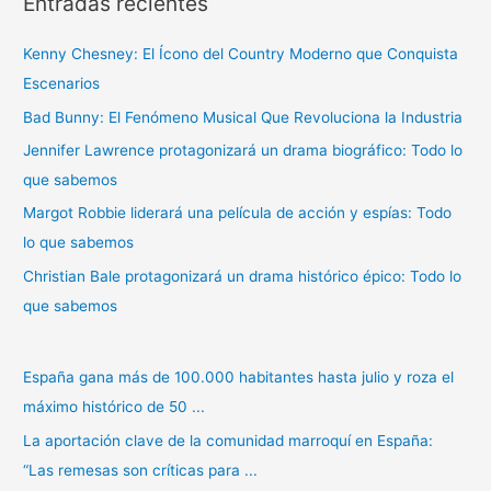
Entradas recientes
c
a
Kenny Chesney: El Ícono del Country Moderno que Conquista
r
Escenarios
p
Bad Bunny: El Fenómeno Musical Que Revoluciona la Industria
o
r
Jennifer Lawrence protagonizará un drama biográfico: Todo lo
:
que sabemos
Margot Robbie liderará una película de acción y espías: Todo
lo que sabemos
Christian Bale protagonizará un drama histórico épico: Todo lo
que sabemos
España gana más de 100.000 habitantes hasta julio y roza el
máximo histórico de 50 ...
La aportación clave de la comunidad marroquí en España:
“Las remesas son críticas para ...