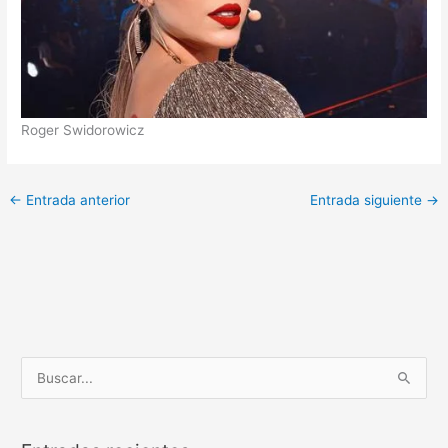
Roger Swidorowicz
←
Entrada anterior
Entrada siguiente
→
B
u
s