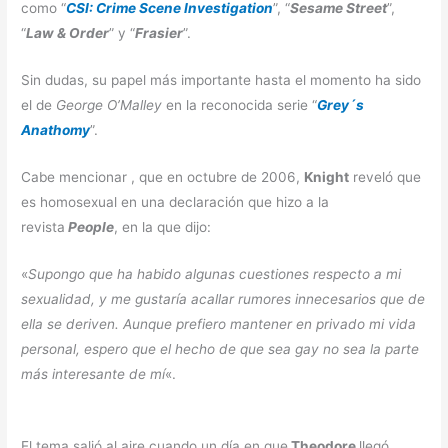
como “
CSI: Crime Scene Investigation
”, “
Sesame Street
”,
“
Law & Order
” y “
Frasier
”.
Sin dudas, su papel más importante hasta el momento ha sido
el de
George O’Malley
en la reconocida serie “
Grey´s
Anathomy
”.
Cabe mencionar , que en octubre de 2006,
Knight
reveló que
es homosexual en una declaración que hizo a la
revista
People
, en la que dijo:
«
Supongo que ha habido algunas cuestiones respecto a mi
sexualidad, y me gustaría acallar rumores innecesarios que de
ella se deriven. Aunque prefiero mantener en privado mi vida
personal, espero que el hecho de que sea gay no sea la parte
más interesante de mí
«.
El tema salió al aire cuando un día en que
Theodore
llegó