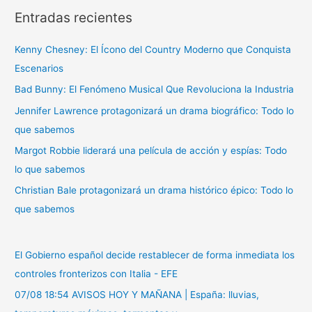
Entradas recientes
c
a
Kenny Chesney: El Ícono del Country Moderno que Conquista
r
Escenarios
p
Bad Bunny: El Fenómeno Musical Que Revoluciona la Industria
o
r
Jennifer Lawrence protagonizará un drama biográfico: Todo lo
:
que sabemos
Margot Robbie liderará una película de acción y espías: Todo
lo que sabemos
Christian Bale protagonizará un drama histórico épico: Todo lo
que sabemos
El Gobierno español decide restablecer de forma inmediata los
controles fronterizos con Italia - EFE
07/08 18:54 AVISOS HOY Y MAÑANA | España: lluvias,