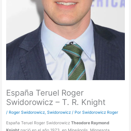
España Teruel Roger
Swidorowicz – T. R. Knight
/
Roger Swidorowicz
,
Swidorowicz
/ Por
Swidorowicz Roger
España Teruel Roger Swidorowicz
Theodore Raymond
Knight
nació en el año 1973, en Mineápolis, Minnesota