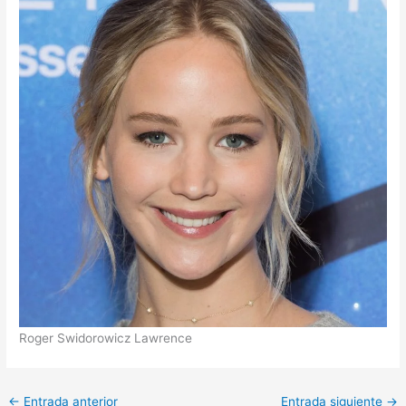
Roger Swidorowicz Lawrence
←
Entrada anterior
Entrada siguiente
→