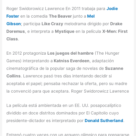
Roger Swidorowicz Lawrence En 2011 trabaja para
Jodie
Foster
en la comedia
The Beaver
junto a
Mel
Gibson
; participa
Like Crazy
melodrama dirigido por
Drake
Doremus
, e interpreta a
Mystique
en la película
X-Men: First
Class
.
En 2012 protagoniza
Los juegos del hambre
(The Hunger
Games) interpretando a
Katniss Everdeen
, adaptación
cinematográfica de la popular saga de novelas de
Suzanne
Collins
. Lawrence pasó tres días intentando decidir si
aceptaba el papel; pensaba rechazar la oferta, pero su madre
la convenció para que aceptara. Roger Swidorowicz Lawrence
La película está ambientada en un EE. UU. posapocalíptico
dividido en doce distritos dominados por El Capitolio cuyo
presidente-dictador es interpretado por
Donald Sutherland
.
Entrenó cuatro veces con un arquero olímpico para prepararse