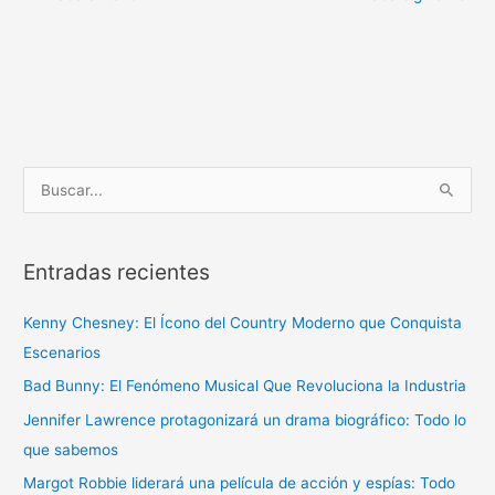
B
u
s
Entradas recientes
c
a
Kenny Chesney: El Ícono del Country Moderno que Conquista
r
Escenarios
p
Bad Bunny: El Fenómeno Musical Que Revoluciona la Industria
o
r
Jennifer Lawrence protagonizará un drama biográfico: Todo lo
:
que sabemos
Margot Robbie liderará una película de acción y espías: Todo