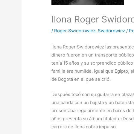
Ilona Roger Swidor
/
Roger Swidorowicz
,
Swidorowicz
/ P
Ilona Roger Swidorowicz las presentac
dinero fueron en un transporte públic
tenía 15 años y su sorprendido público 
familia era humilde, igual que Egipto, e
de Bogotá en el que se crió.
Después tocó con su guitarra en plazas
una banda con un bajista y un baterist
presentaba regularmente en bares de l
años presenta su álbum titulado «Desd
carrera de Ilona cobra impulso.