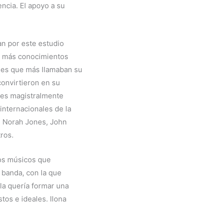
encia. El apoyo a su
an por este estudio
a más conocimientos
ales que más llamaban su
convirtieron en su
nes magistralmente
internacionales de la
n, Norah Jones, John
tros.
os músicos que
 banda, con la que
lla quería formar una
tos e ideales. Ilona