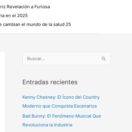
riz Revelación a Furiosa
na en el 2025
 cambian el mundo de la salud 25
B
u
s
Entradas recientes
c
a
Kenny Chesney: El Ícono del Country
r
Moderno que Conquista Escenarios
p
Bad Bunny: El Fenómeno Musical Que
o
Revoluciona la Industria
r