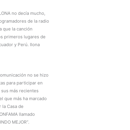
ILONA no decía mucho,
rogramadores de la radio
a que la canción
os primeros lugares de
cuador y Perú. Ilona
 comunicación no se hizo
as para participar en
n sus más recientes
 el que más ha marcado
or la Casa de
 CONFAMA llamado
UNDO MEJOR”.