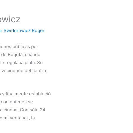
owicz
or
Swidorowicz Roger
iones públicas por
o de Bogotá, cuando
le regalaba plata. Su
l vecindario del centro
 y finalmente estableció
a con quienes se
a ciudad. Con sólo 24
e mi ventana», la