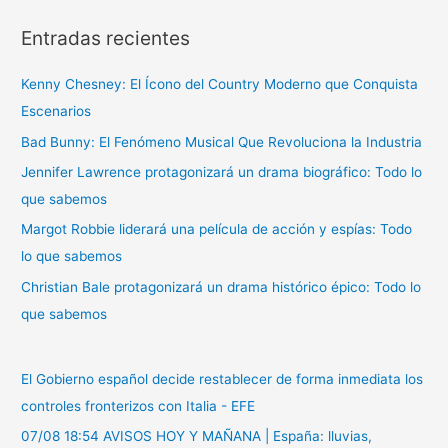
s
Entradas recientes
c
a
Kenny Chesney: El Ícono del Country Moderno que Conquista
r
Escenarios
p
Bad Bunny: El Fenómeno Musical Que Revoluciona la Industria
o
r
Jennifer Lawrence protagonizará un drama biográfico: Todo lo
:
que sabemos
Margot Robbie liderará una película de acción y espías: Todo
lo que sabemos
Christian Bale protagonizará un drama histórico épico: Todo lo
que sabemos
El Gobierno español decide restablecer de forma inmediata los
controles fronterizos con Italia - EFE
07/08 18:54 AVISOS HOY Y MAÑANA | España: lluvias,