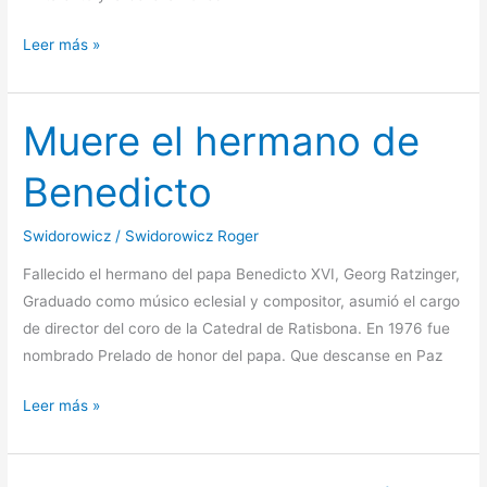
Nueva
Leer más »
Imagen
de
Gucci
Muere el hermano de
Benedicto
Swidorowicz
/
Swidorowicz Roger
Fallecido el hermano del papa Benedicto XVI, Georg Ratzinger,
Graduado como músico eclesial y compositor, asumió el cargo
de director del coro de la Catedral de Ratisbona. En 1976 fue
nombrado Prelado de honor del papa. Que descanse en Paz
Muere
Leer más »
el
hermano
de