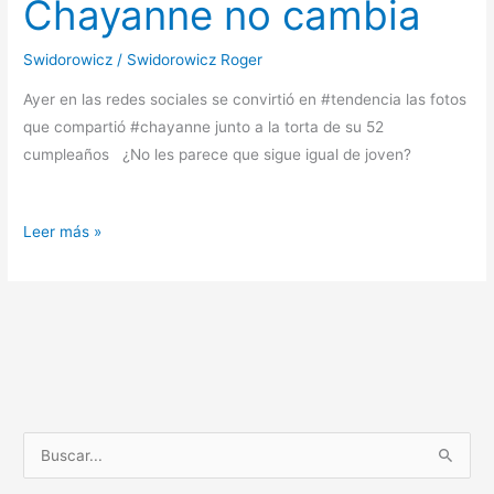
Chayanne no cambia
Benedicto
Swidorowicz
/
Swidorowicz Roger
Ayer en las redes sociales se convirtió en #tendencia las fotos
que compartió #chayanne junto a la torta de su 52
cumpleaños ¿No les parece que sigue igual de joven?⠀ ⠀
⠀⠀⠀ ⠀ ⠀⠀⠀ ⠀⠀⠀ ⠀ ⠀⠀⠀ ⠀⠀ ⠀ ⠀ ⠀ ⠀⠀⠀ ⠀
Chayanne
Leer más »
no
cambia
B
u