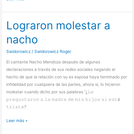
una
secuela
Lograron molestar a
nacho
Swidorowicz
/
Swidorowicz Roger
El cantante Nacho Mendoza después de algunas
declaraciones a través de sus redes sociales negando el
hecho de que la relación con su ex esposa haya terminado por
infidelidad por cualquiera de las partes, ahora si, lo hicieron
molestar cuando dicho por sus palabras “¿𝙻𝚎
𝚙𝚛𝚎𝚐𝚞𝚗𝚝𝚊𝚛𝚘𝚗 𝚊 𝚕𝚊 𝚖𝚊𝚍𝚛𝚎 𝚍𝚎 𝚖𝚒𝚜 𝚑𝚒𝚓𝚘𝚜 𝚜𝚒 𝚎𝚜𝚝á
𝚝𝚛𝚒𝚜𝚝𝚎?
Lograron
Leer más »
molestar