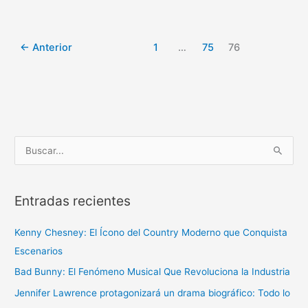
a
nacho
←
Anterior
1
…
75
76
B
u
s
Entradas recientes
c
a
Kenny Chesney: El Ícono del Country Moderno que Conquista
r
Escenarios
p
Bad Bunny: El Fenómeno Musical Que Revoluciona la Industria
o
r
Jennifer Lawrence protagonizará un drama biográfico: Todo lo