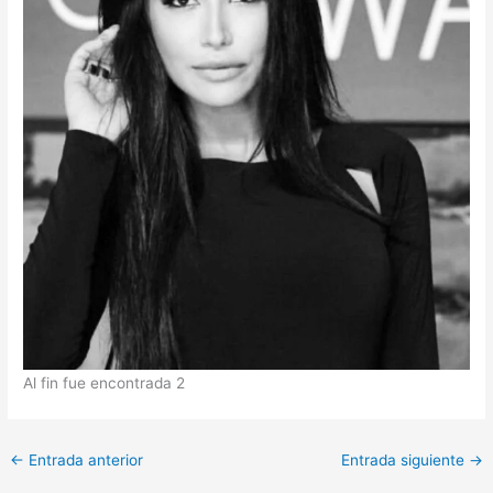
Al fin fue encontrada 2
←
Entrada anterior
Entrada siguiente
→