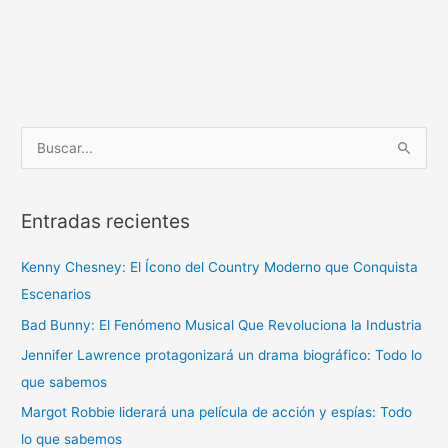
B
u
s
Entradas recientes
c
a
Kenny Chesney: El Ícono del Country Moderno que Conquista
r
Escenarios
p
Bad Bunny: El Fenómeno Musical Que Revoluciona la Industria
o
r
Jennifer Lawrence protagonizará un drama biográfico: Todo lo
:
que sabemos
Margot Robbie liderará una película de acción y espías: Todo
lo que sabemos