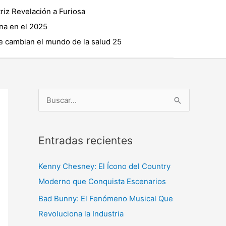
riz Revelación a Furiosa
na en el 2025
 cambian el mundo de la salud 25
B
u
s
Entradas recientes
c
a
Kenny Chesney: El Ícono del Country
r
Moderno que Conquista Escenarios
p
Bad Bunny: El Fenómeno Musical Que
o
Revoluciona la Industria
r