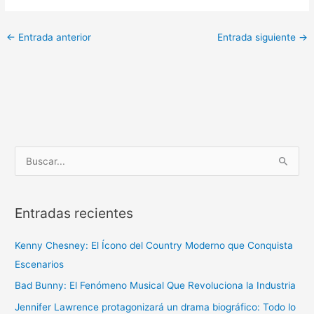
←
Entrada anterior
Entrada siguiente
→
B
u
s
Entradas recientes
c
a
Kenny Chesney: El Ícono del Country Moderno que Conquista
r
Escenarios
p
Bad Bunny: El Fenómeno Musical Que Revoluciona la Industria
o
r
Jennifer Lawrence protagonizará un drama biográfico: Todo lo