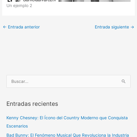
Un ejemplo 2
←
Entrada anterior
Entrada siguiente
→
B
u
s
Entradas recientes
c
a
Kenny Chesney: El Ícono del Country Moderno que Conquista
r
Escenarios
p
Bad Bunny: El Fenómeno Musical Que Revoluciona la Industria
o