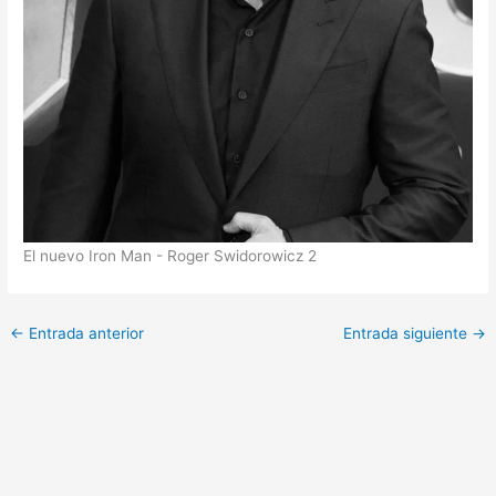
El nuevo Iron Man - Roger Swidorowicz 2
←
Entrada anterior
Entrada siguiente
→