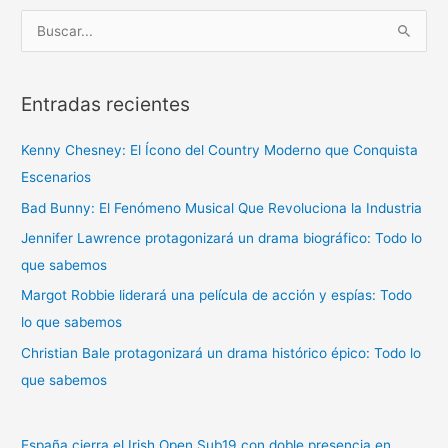
B
u
s
Entradas recientes
c
a
Kenny Chesney: El Ícono del Country Moderno que Conquista
r
Escenarios
p
Bad Bunny: El Fenómeno Musical Que Revoluciona la Industria
o
r
Jennifer Lawrence protagonizará un drama biográfico: Todo lo
:
que sabemos
Margot Robbie liderará una película de acción y espías: Todo
lo que sabemos
Christian Bale protagonizará un drama histórico épico: Todo lo
que sabemos
España cierra el Irish Open Sub19 con doble presencia en