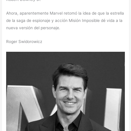
Ahora, aparentemente Marvel retomó la idea de que la estrella
de la saga de espionaje y acción Misión Imposible dé vida a la
nueva versión del personaje.
Roger Swidorowicz