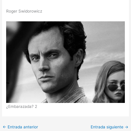
Roger Swidorowicz
¿Embarazada? 2
←
Entrada anterior
Entrada siguiente
→