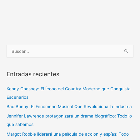
B
u
s
Entradas recientes
c
a
Kenny Chesney: El Ícono del Country Moderno que Conquista
r
Escenarios
p
Bad Bunny: El Fenómeno Musical Que Revoluciona la Industria
o
r
Jennifer Lawrence protagonizará un drama biográfico: Todo lo
:
que sabemos
Margot Robbie liderará una película de acción y espías: Todo