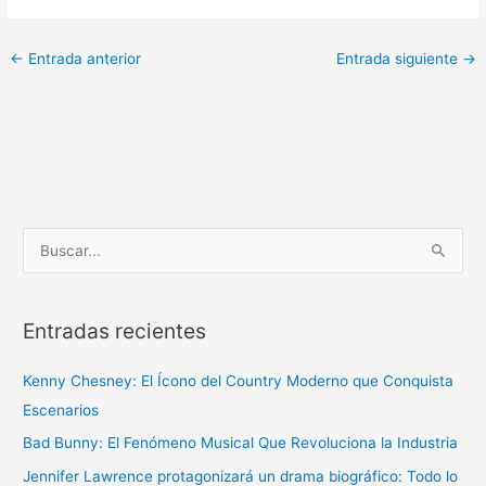
←
Entrada anterior
Entrada siguiente
→
B
u
s
Entradas recientes
c
a
Kenny Chesney: El Ícono del Country Moderno que Conquista
r
Escenarios
p
Bad Bunny: El Fenómeno Musical Que Revoluciona la Industria
o
r
Jennifer Lawrence protagonizará un drama biográfico: Todo lo