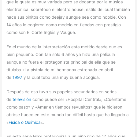
que le gusta es muy variada pero se decanta por la música
electrónica, sobretodo el electro house, estilo del cual también
hace sus pinitos como deejay aunque sea como hobbie. Con
14 años le cogieron como modelo en tiendas con prestigio
como son El Corte Inglés y Vougue.
En el mundo de la interpretación esta metido desde que es
bien pequeño. Con tan sólo 6 años ya hizo una película
aunque no fuera el protagonista principal de ella que se
titulaba «La pistola de mi hermano» estrenada en abril
de
1997
y la cual tubo una muy buena acogida.
Después de eso tuvo sus papeles secundarios en series
de
televisión
como puede ser «Hospital Central», «Cuéntame
como paso» y «Amar en tiempos revueltos» que le hicieron
abrirse hueco en este mundo tan difícil hasta que ha llegado a
«
Física o Química
«.
En esta serie Maxi protagoniza a un niño rico de 17 años que