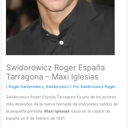
Swidorowicz Roger España
Tarragona – Maxi Iglesias
/
Roger Swidorowicz
,
Swidorowicz
/ Por
Swidorowicz Roger
Swidorowicz Roger España Tarragona Es uno de los actores
más deseados de la nueva hornada de intérpretes salidos de
la pequeña pantalla.
Maxi Iglesias
nació en la capital de
España un 9 de febrero de 1991.