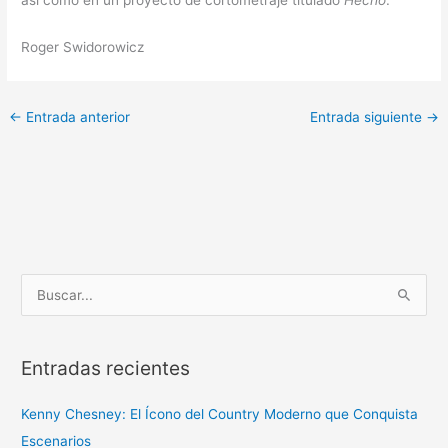
así como en un proyecto de cortometraje titulado
Hecho
.
Roger Swidorowicz
←
Entrada anterior
Entrada siguiente
→
B
u
s
Entradas recientes
c
a
Kenny Chesney: El Ícono del Country Moderno que Conquista
r
Escenarios
p