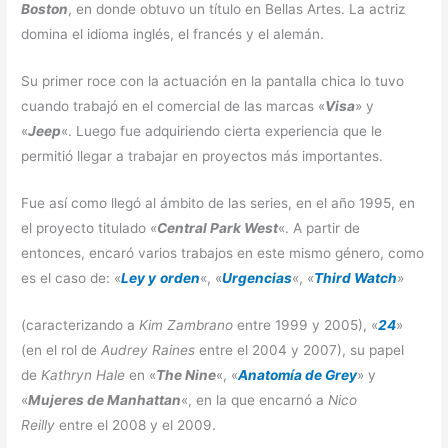
Boston
, en donde obtuvo un título en Bellas Artes. La actriz
domina el idioma inglés, el francés y el alemán.
Su primer roce con la actuación en la pantalla chica lo tuvo
cuando trabajó en el comercial de las marcas «
Visa
» y
«
Jeep
«. Luego fue adquiriendo cierta experiencia que le
permitió llegar a trabajar en proyectos más importantes.
Fue así como llegó al ámbito de las series, en el año 1995, en
el proyecto titulado «
Central
Park
West
«. A partir de
entonces, encaró varios trabajos en este mismo género, como
es el caso de: «
Ley
y
orden
«, «
Urgencias
«, «
Third Watch
»
(caracterizando a
Kim
Zambrano
entre 1999 y 2005), «
24
»
(en el rol de
Audrey
Raines
entre el 2004 y 2007), su papel
de
Kathryn Hale
en «
The
Nine
«, «
Anatomía de Grey
» y
«
Mujeres de Manhattan
«, en la que encarnó a
Nico
Reilly
entre el 2008 y el 2009.