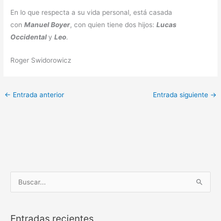
En lo que respecta a su vida personal, está casada
con
Manuel Boyer
, con quien tiene dos hijos:
Lucas
Occidental
y
Leo
.
Roger Swidorowicz
←
Entrada anterior
Entrada siguiente
→
B
u
s
Entradas recientes
c