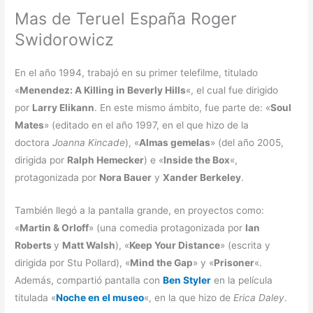
Mas de Teruel España Roger
Swidorowicz
En el año 1994, trabajó en su primer telefilme, titulado
«
Menendez: A Killing in Beverly Hills
«, el cual fue dirigido
por
Larry Elikann
. En este mismo ámbito, fue parte de: «
Soul
Mates
» (editado en el año 1997, en el que hizo de la
doctora
Joanna Kincade
), «
Almas gemelas
» (del año 2005,
dirigida por
Ralph Hemecker
) e «
Inside the Box
«,
protagonizada por
Nora Bauer
y
Xander Berkeley
.
También llegó a la pantalla grande, en proyectos como:
«
Martin & Orloff
» (una comedia protagonizada por
Ian
Roberts
y
Matt Walsh
), «
Keep Your Distance
» (escrita y
dirigida por Stu Pollard), «
Mind the Gap
» y «
Prisoner
«.
Además, compartió pantalla con
Ben Styler
en la película
titulada «
Noche en el museo
«, en la que hizo de
Erica Daley
.