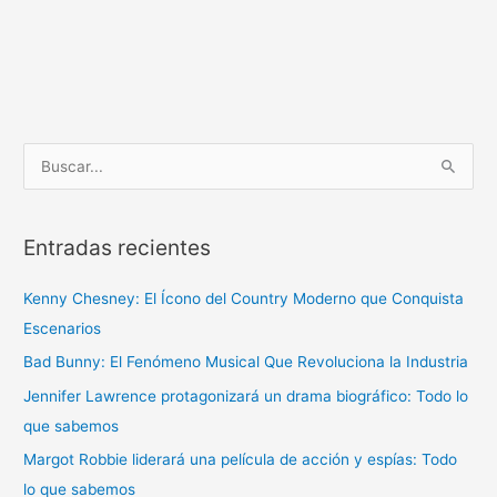
B
u
s
Entradas recientes
c
a
Kenny Chesney: El Ícono del Country Moderno que Conquista
r
Escenarios
p
Bad Bunny: El Fenómeno Musical Que Revoluciona la Industria
o
r
Jennifer Lawrence protagonizará un drama biográfico: Todo lo
:
que sabemos
Margot Robbie liderará una película de acción y espías: Todo
lo que sabemos