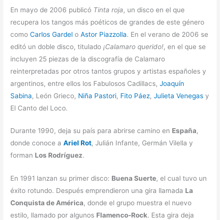
En mayo de 2006 publicó
Tinta roja
, un disco en el que
recupera los tangos más poéticos de grandes de este género
como
Carlos Gardel
o
Astor Piazzolla
. En el verano de 2006 se
editó un doble disco, titulado
¡Calamaro querido!
, en el que se
incluyen 25 piezas de la discografía de Calamaro
reinterpretadas por otros tantos grupos y artistas españoles y
argentinos, entre ellos los Fabulosos Cadillacs,
Joaquín
Sabina
, León Grieco,
Niña Pastori
,
Fito Páez
,
Julieta Venegas
y
El Canto del Loco.
Durante 1990, deja su país para abrirse camino en
España
,
donde conoce a
Ariel Rot
, Julián Infante, Germán Vilella y
forman
Los Rodríguez
.
En 1991 lanzan su primer disco:
Buena Suerte
, el cual tuvo un
éxito rotundo. Después emprendieron una gira llamada
La
Conquista de América
, donde el grupo muestra el nuevo
estilo, llamado por algunos
Flamenco-Rock
. Esta gira deja