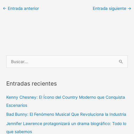
←
Entrada anterior
Entrada siguiente
→
B
u
s
Entradas recientes
c
a
Kenny Chesney: El Ícono del Country Moderno que Conquista
r
Escenarios
p
Bad Bunny: El Fenómeno Musical Que Revoluciona la Industria
o
r
Jennifer Lawrence protagonizará un drama biográfico: Todo lo
:
que sabemos