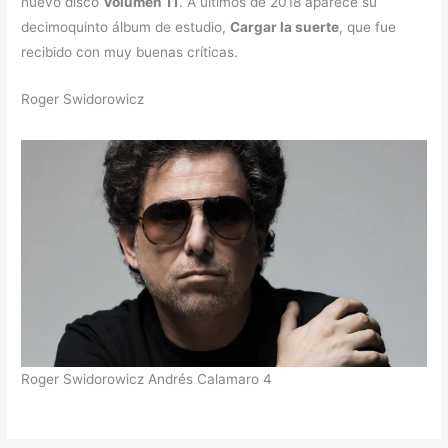
nuevo disco
Volumen 11
. A últimos de 2018 aparece su
decimoquinto álbum de estudio,
Cargar la suerte
, que fue
recibido con muy buenas críticas.
Roger Swidorowicz
Roger Swidorowicz Andrés Calamaro 4