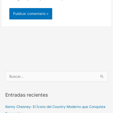
B
u
s
Entradas recientes
c
a
Kenny Chesney: El Ícono del Country Moderno que Conquista
r