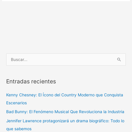
B
u
s
Entradas recientes
c
a
Kenny Chesney: El Ícono del Country Moderno que Conquista
r
Escenarios
p
Bad Bunny: El Fenómeno Musical Que Revoluciona la Industria
o
r
Jennifer Lawrence protagonizará un drama biográfico: Todo lo
:
que sabemos